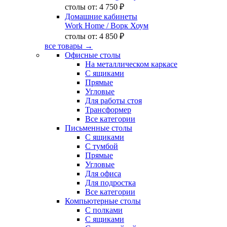
столы от:
4 750 ₽
Домашние кабинеты
Work Home
/ Ворк Хоум
столы от:
4 850 ₽
все товары →
Офисные столы
На металлическом каркасе
С ящиками
Прямые
Угловые
Для работы стоя
Трансформер
Все категории
Письменные столы
С ящиками
С тумбой
Прямые
Угловые
Для офиса
Для подростка
Все категории
Компьютерные столы
С полками
С ящиками