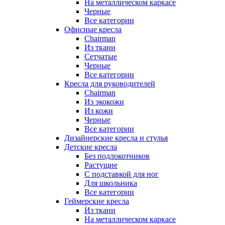
На металлическом каркасе
Черные
Все категории
Офисные кресла
Chairman
Из ткани
Сетчатые
Черные
Все категории
Кресла для руководителей
Chairman
Из экокожи
Из кожи
Черные
Все категории
Дизайнерские кресла и стулья
Детские кресла
Без подлокотников
Растущие
С подставкой для ног
Для школьника
Все категории
Геймерские кресла
Из ткани
На металлическом каркасе