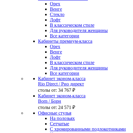
Орех
Венге
Стекло
Лофт
В классическом стиле
Для руководителя женщины
Все категории
Кабинеты премиум-класса
Орех
Венге
Лофт
В классическом стиле
Для руководителя женщины
Все категории
Кабинет эконом-класса
Rio Direct
/ Рио директ
столы от:
34 767 ₽
Кабинет эконом-класса
Born
/ Борн
столы от:
24 571 ₽
Офисные стулья
На полозьях
Сетчатые
С хромированными подлокотниками