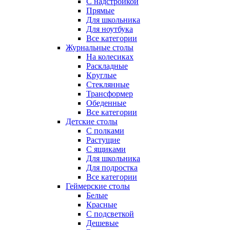
С надстройкой
Прямые
Для школьника
Для ноутбука
Все категории
Журнальные столы
На колесиках
Раскладные
Круглые
Стеклянные
Трансформер
Обеденные
Все категории
Детские столы
С полками
Растущие
С ящиками
Для школьника
Для подростка
Все категории
Геймерские столы
Белые
Красные
С подсветкой
Дешевые