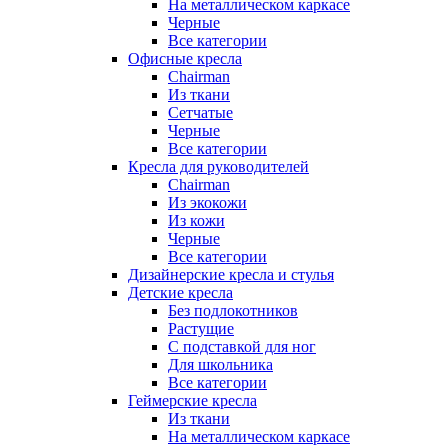
На металлическом каркасе
Черные
Все категории
Офисные кресла
Chairman
Из ткани
Сетчатые
Черные
Все категории
Кресла для руководителей
Chairman
Из экокожи
Из кожи
Черные
Все категории
Дизайнерские кресла и стулья
Детские кресла
Без подлокотников
Растущие
С подставкой для ног
Для школьника
Все категории
Геймерские кресла
Из ткани
На металлическом каркасе