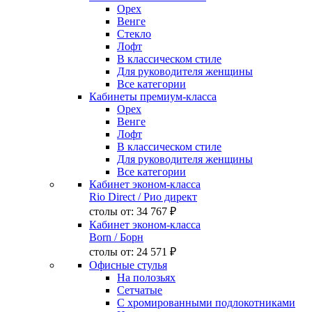
Орех
Венге
Стекло
Лофт
В классическом стиле
Для руководителя женщины
Все категории
Кабинеты премиум-класса
Орех
Венге
Лофт
В классическом стиле
Для руководителя женщины
Все категории
Кабинет эконом-класса
Rio Direct
/ Рио директ
столы от:
34 767 ₽
Кабинет эконом-класса
Born
/ Борн
столы от:
24 571 ₽
Офисные стулья
На полозьях
Сетчатые
С хромированными подлокотниками