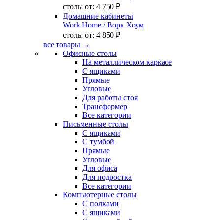
столы от:
4 750 ₽
Домашние кабинеты
Work Home
/ Ворк Хоум
столы от:
4 850 ₽
все товары →
Офисные столы
На металлическом каркасе
С ящиками
Прямые
Угловые
Для работы стоя
Трансформер
Все категории
Письменные столы
С ящиками
С тумбой
Прямые
Угловые
Для офиса
Для подростка
Все категории
Компьютерные столы
С полками
С ящиками