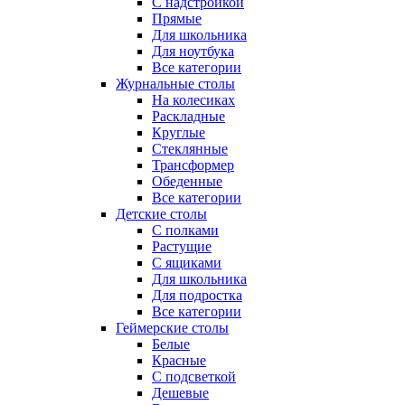
С надстройкой
Прямые
Для школьника
Для ноутбука
Все категории
Журнальные столы
На колесиках
Раскладные
Круглые
Стеклянные
Трансформер
Обеденные
Все категории
Детские столы
С полками
Растущие
С ящиками
Для школьника
Для подростка
Все категории
Геймерские столы
Белые
Красные
С подсветкой
Дешевые