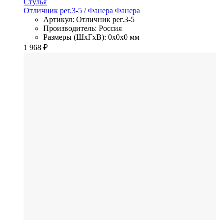
Стулья
Отличник рег.3-5
/ Фанера
Фанера
Артикул: Отличник рег.3-5
Производитель: Россия
Размеры (ШхГхВ): 0x0x0 мм
1 968
₽