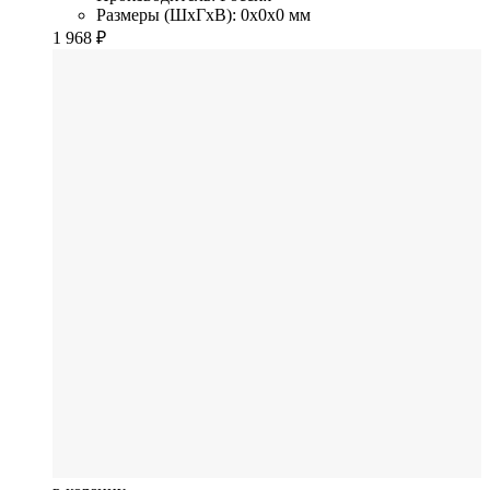
Размеры (ШхГхВ): 0x0x0 мм
1 968
₽