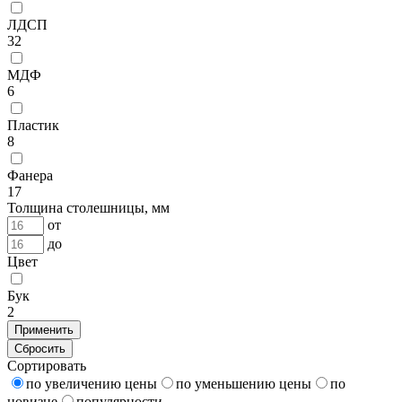
ЛДСП
32
МДФ
6
Пластик
8
Фанера
17
Толщина столешницы, мм
от
до
Цвет
Бук
2
Применить
Сбросить
Сортировать
по увеличению цены
по уменьшению цены
по
новизне
популярности