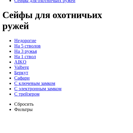
Сейфы для охотничьих ружей
Сейфы для охотничьих
ружей
Недорогие
На 5 стволов
На 3 ружья
На 1 ствол
AIKO
Valberg
Беркут
Сафари
С ключевым замком
С электронным замком
С трейзером
Сбросить
Фильтры