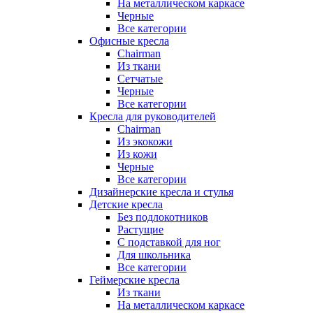
На металлическом каркасе
Черные
Все категории
Офисные кресла
Chairman
Из ткани
Сетчатые
Черные
Все категории
Кресла для руководителей
Chairman
Из экокожи
Из кожи
Черные
Все категории
Дизайнерские кресла и стулья
Детские кресла
Без подлокотников
Растущие
С подставкой для ног
Для школьника
Все категории
Геймерские кресла
Из ткани
На металлическом каркасе