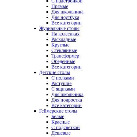
С надстройкой
Прямые
Для школьника
Для ноутбука
Все категории
Журнальные столы
На колесиках
Раскладные
Круглые
Стеклянные
Трансформер
Обеденные
Все категории
Детские столы
С полками
Растущие
С ящиками
Для школьника
Для подростка
Все категории
Геймерские столы
Белые
Красные
С подсветкой
Дешевые