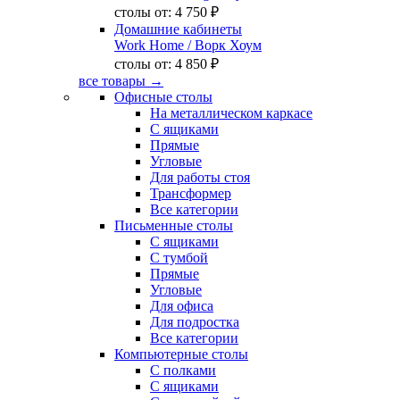
столы от:
4 750 ₽
Домашние кабинеты
Work Home
/ Ворк Хоум
столы от:
4 850 ₽
все товары →
Офисные столы
На металлическом каркасе
С ящиками
Прямые
Угловые
Для работы стоя
Трансформер
Все категории
Письменные столы
С ящиками
С тумбой
Прямые
Угловые
Для офиса
Для подростка
Все категории
Компьютерные столы
С полками
С ящиками