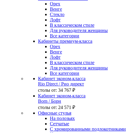
Орех
Венге
Стекло
Лофт
В классическом стиле
Для руководителя женщины
Все категории
Кабинеты премиум-класса
Орех
Венге
Лофт
В классическом стиле
Для руководителя женщины
Все категории
Кабинет эконом-класса
Rio Direct
/ Рио директ
столы от:
34 767 ₽
Кабинет эконом-класса
Born
/ Борн
столы от:
24 571 ₽
Офисные стулья
На полозьях
Сетчатые
С хромированными подлокотниками